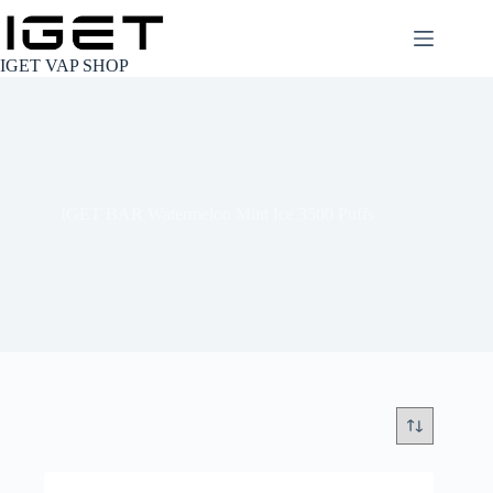
Skip
to
content
IGET VAP SHOP
IGET BAR Watermelon Mint Ice 3500 Puffs